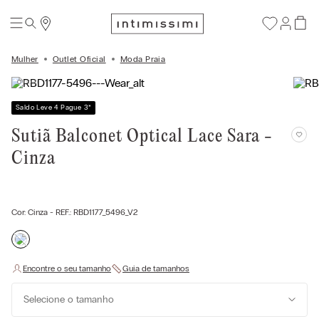
Mulher
Outlet Oficial
Moda Praia
Saldo Leve 4 Pague 3
*
Sutiã Balconet Optical Lace Sara -
Cinza
Cor:
Cinza
- REF.:
RBD1177_5496_V2
Selecione o tamanho