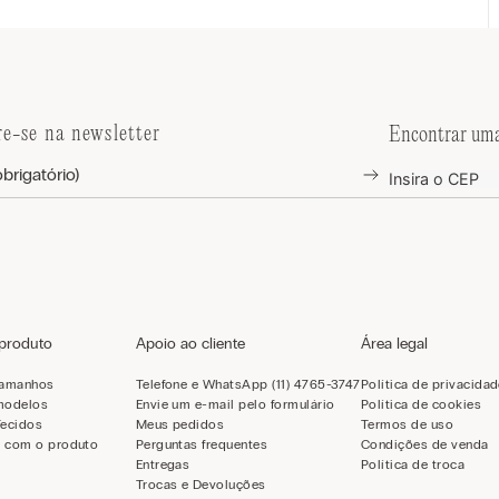
re-se na newsletter
Encontrar uma
 produto
Apoio ao cliente
Área legal
tamanhos
Telefone e WhatsApp (11) 4765-3747
Política de privacida
modelos
Envie um e-mail pelo formulário
Política de cookies
Tecidos
Meus pedidos
Termos de uso
 com o produto
Perguntas frequentes
Condições de venda
Entregas
Política de troca
Trocas e Devoluções