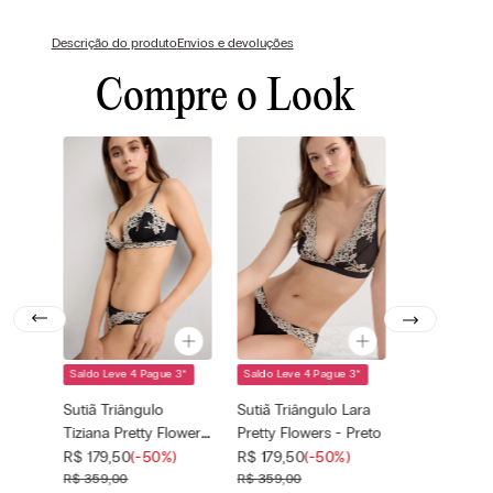
Descrição do produto
Envios e devoluções
Compre o Look
Saldo Leve 4 Pague 3
*
Saldo Leve 4 Pague 3
*
Cor selecionada
Cor selecionada
Preto - 9887 -
Preto - 9887 -
Sutiã Triângulo
Sutiã Triângulo Lara
Nero/Ivory
Nero/Ivory
Tiziana Pretty Flowers
Pretty Flowers - Preto
Tamanho
Tamanho
- Preto
—
—
R$
179
,
50
(-
50%
)
R$
179
,
50
(-
50%
)
selecionado
selecionado
R$
359
,
00
R$
359
,
00