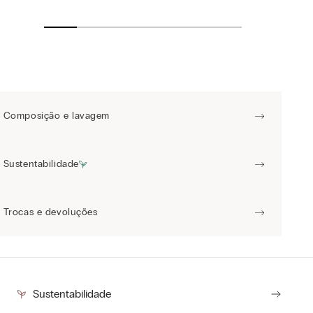
42B
42C
40B
42B
44B
44B
44C
42C
44C
46B
46C
46B
48B
40B
Composição e lavagem
42D
44D
48C
50B
Sustentabilidade
50C
52B
Trocas e devoluções
Sustentabilidade