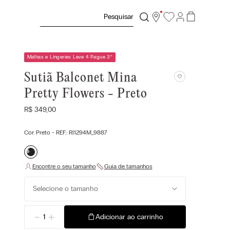
Pesquisar
Malhas e Lingeries Leve 4 Pague 3
*
Sutiã Balconet Mina
Pretty Flowers - Preto
R$
349
,
00
Cor:
Preto
- REF.:
RI1294M_9887
Selecione o tamanho
－
＋
Adicionar ao carrinho