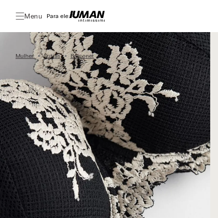
Menu
Para ele:
Mulher
Sutiãs
Balconet