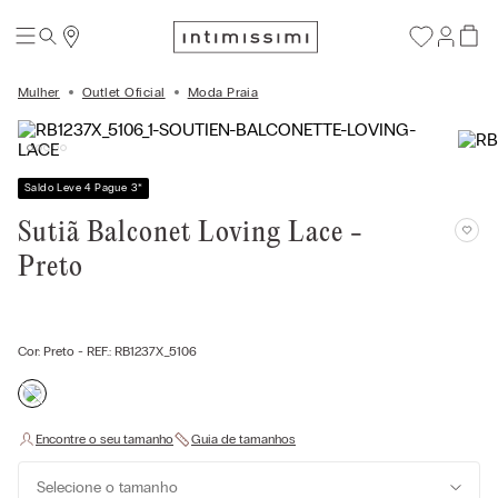
Mulher
Outlet Oficial
Moda Praia
Saldo Leve 4 Pague 3
*
Sutiã Balconet Loving Lace -
Preto
Cor:
Preto
- REF.:
RB1237X_5106
Selecione o tamanho