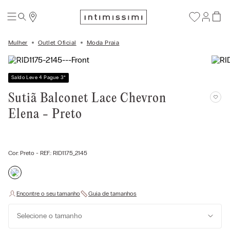
Mulher
Outlet Oficial
Moda Praia
Saldo Leve 4 Pague 3
*
Sutiã Balconet Lace Chevron
Elena - Preto
Cor:
Preto
- REF.:
RID1175_2145
Selecione o tamanho