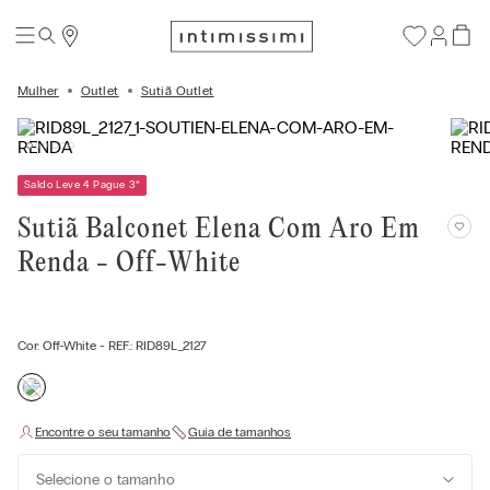
Mulher
Outlet
Sutiã Outlet
Saldo Leve 4 Pague 3
*
Sutiã Balconet Elena Com Aro Em
Renda - Off-White
Cor:
Off-White
- REF.:
RID89L_2127
Selecione o tamanho