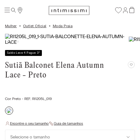
Mulher
Outlet Oficial
Moda Praia
Saldo Leve 4 Pague 3
*
Sutiã Balconet Elena Autumn
Lace - Preto
Cor:
Preto
- REF.:
RI1205L_019
Selecione o tamanho