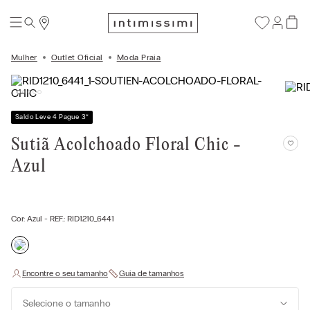
Mulher
Outlet Oficial
Moda Praia
Saldo Leve 4 Pague 3
*
Sutiã Acolchoado Floral Chic -
Azul
Cor:
Azul
- REF.:
RID1210_6441
Selecione o tamanho