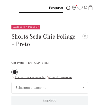
Pesquisar
Saldo Leve 4 Pague 3
*
Shorts Seda Chic Foliage
- Preto
Cor:
Preto
- REF.:
PC1341S_187I
Selecione o tamanho
Esgotado