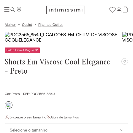
Mulher
Outlet
Pijamas Outlet
Saldo Leve 4 Pague 3
*
Shorts Em Viscose Cool Elegance
- Preto
Cor:
Preto
- REF.:
PDC2565_854J
Selecione o tamanho