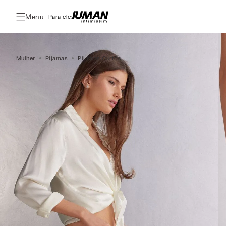
Menu
Para ele:
Mulher
Pijamas
Pijamas Curtos