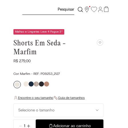
Pesquisar
Malhas e Lingeries Leve 4 Pague 3
*
Shorts Em Seda -
Marfim
R$
279
,
00
Cor:
Marfim
- REF.:
PD92S3_2127
Selecione o tamanho
－
＋
Adicionar ao carrinho