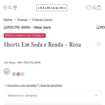
Mulher
Pijamas
Pijamas Curtos
Malhas e Lingeries Leve 4 Pague 3
*
Shorts Em Seda e Renda - Rosa
Cor:
Rosa
- REF.:
PDC71S_5556
Selecione o tamanho