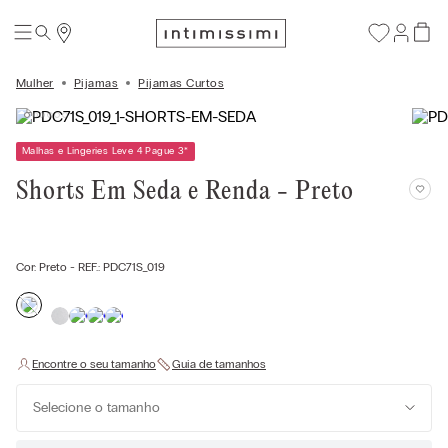
Mulher
Pijamas
Pijamas Curtos
Malhas e Lingeries Leve 4 Pague 3
*
Shorts Em Seda e Renda - Preto
Cor:
Preto
- REF.:
PDC71S_019
Selecione o tamanho