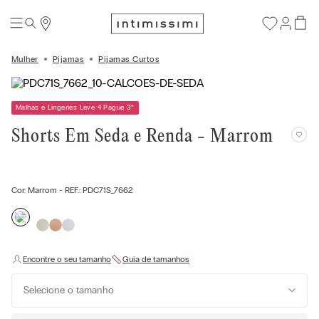
Mulher
Pijamas
Pijamas Curtos
Malhas e Lingeries Leve 4 Pague 3
*
Shorts Em Seda e Renda - Marrom
Cor:
Marrom
- REF.:
PDC71S_7662
Selecione o tamanho