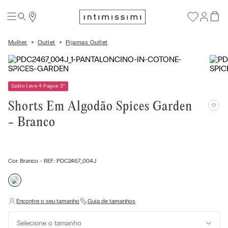
Mulher
Outlet
Pijamas Outlet
Saldo Leve 4 Pague 3
*
Shorts Em Algodão Spices Garden
- Branco
Cor:
Branco
- REF.:
PDC2467_004J
Selecione o tamanho