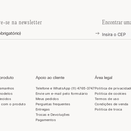
re-se na newsletter
Encontrar uma
 produto
Apoio ao cliente
Área legal
tamanhos
Telefone e WhatsApp (11) 4765-3747
Política de privacida
modelos
Envie um e-mail pelo formulário
Política de cookies
Tecidos
Meus pedidos
Termos de uso
 com o produto
Perguntas frequentes
Condições de venda
Entregas
Política de troca
Trocas e Devoluções
Pagamentos