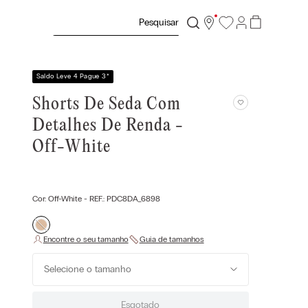
Pesquisar
Saldo Leve 4 Pague 3
*
Shorts De Seda Com
Detalhes De Renda -
Off-White
Cor:
Off-White
- REF.:
PDC8DA_6898
Selecione o tamanho
Esgotado