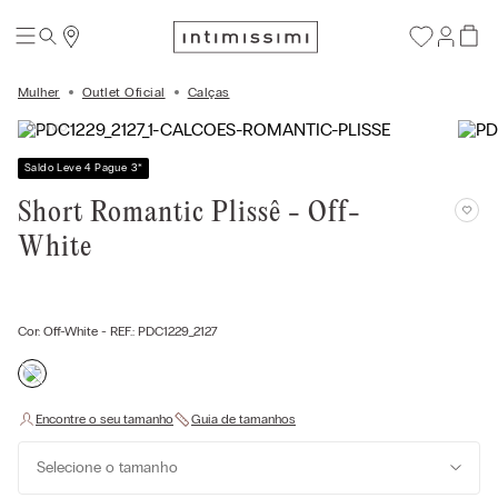
Mulher
Outlet Oficial
Calças
Saldo Leve 4 Pague 3
*
Short Romantic Plissê - Off-
White
Cor:
Off-White
- REF.:
PDC1229_2127
Selecione o tamanho