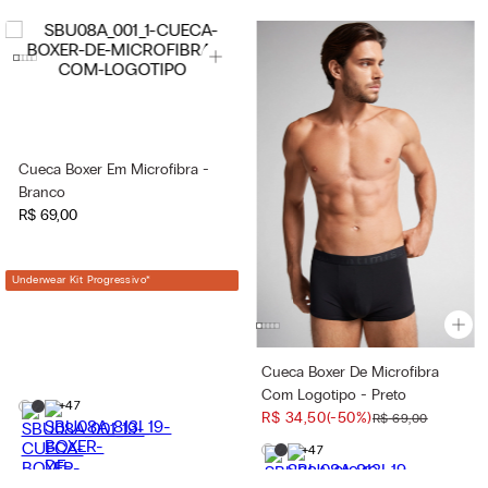
Cueca Boxer Em Microfibra -
Branco
R$
69
,
00
Underwear Kit Progressivo
*
Cueca Boxer De Microfibra
Com Logotipo - Preto
+47
R$
34
,
50
(-
50%
)
R$
69
,
00
+47