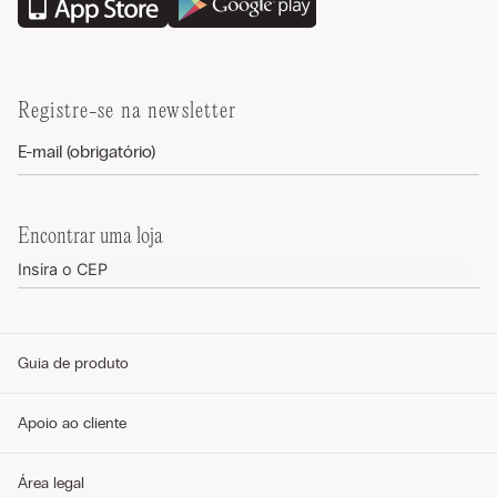
Registre-se na newsletter
Encontrar uma loja
Guia de produto
Guia de tamanhos
Apoio ao cliente
Guia de modelos
Guia de Tecidos
Cuidados com o produto
Telefone e WhatsApp (11) 4765-3745
Área legal
Envie um e-mail pelo formulário