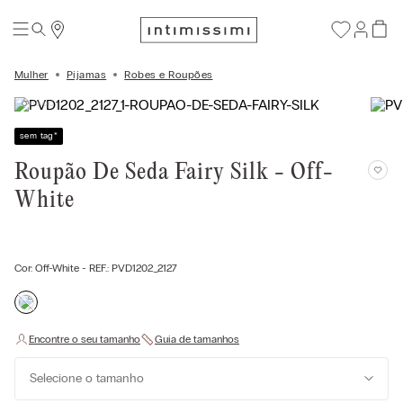
Mulher
Pijamas
Robes e Roupões
sem tag
*
Roupão De Seda Fairy Silk - Off-
White
Cor:
Off-White
- REF.:
PVD1202_2127
Selecione o tamanho