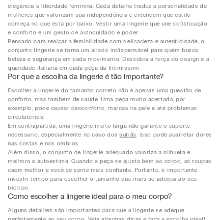
elegância e liberdade feminina. Cada detalhe traduz a personalidade de
mulheres que valorizam sua independência e entendem que estilo
começa no que está por baixo. Vestir uma lingerie que une sofisticação
e conforto é um gesto de autocuidado e poder.
Pensado para realçar a feminilidade com delicadeza e autenticidade, o
conjunto lingerie se torna um aliado indispensável para quem busca
beleza e segurança em cada movimento. Descubra a força do design e a
qualidade italiana em cada peça da Intimissimi.
Por que a escolha da lingerie é tão importante?
Escolher a lingerie do tamanho correto não é apenas uma questão de
conforto, mas também de saúde. Uma peça muito apertada, por
exemplo, pode causar desconforto, marcas na pele e até problemas
circulatórios.
Em contrapartida, uma lingerie muito larga não garante o suporte
necessário, especialmente no caso dos
sutiãs
. Isso pode acarretar dores
nas costas e nos ombros.
Além disso, o conjunto de lingerie adequado valoriza a silhueta e
melhora a autoestima. Quando a peça se ajusta bem ao corpo, as roupas
caem melhor e você se sente mais confiante. Portanto, é importante
investir tempo para escolher o tamanho que mais se adequa ao seu
biotipo.
Como escolher a lingerie ideal para o meu corpo?
Alguns detalhes são importantes para que a lingerie se adeque
perfeitamente ao seu corpo. Veja algumas dicas e faça a escolha ideal!