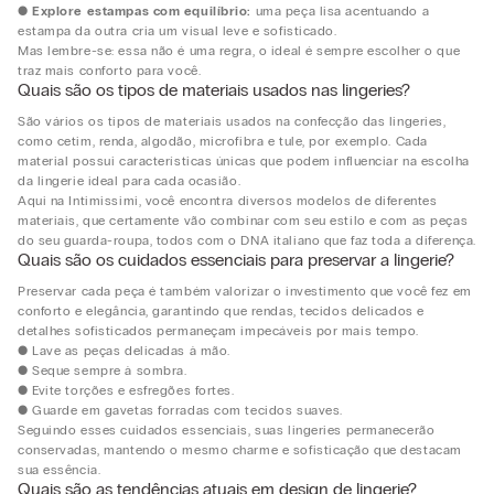
●
Explore estampas com equilíbrio:
uma peça lisa acentuando a
estampa da outra cria um visual leve e sofisticado.
Mas lembre-se: essa não é uma regra, o ideal é sempre escolher o que
traz mais conforto para você.
Quais são os tipos de materiais usados nas lingeries?
São vários os tipos de materiais usados na confecção das lingeries,
como cetim, renda, algodão, microfibra e tule, por exemplo. Cada
material possui características únicas que podem influenciar na escolha
da lingerie ideal para cada ocasião.
Aqui na Intimissimi, você encontra diversos modelos de diferentes
materiais, que certamente vão combinar com seu estilo e com as peças
do seu guarda-roupa, todos com o DNA italiano que faz toda a diferença.
Quais são os cuidados essenciais para preservar a lingerie?
Preservar cada peça é também valorizar o investimento que você fez em
conforto e elegância, garantindo que rendas, tecidos delicados e
detalhes sofisticados permaneçam impecáveis por mais tempo.
● Lave as peças delicadas à mão.
● Seque sempre à sombra.
● Evite torções e esfregões fortes.
● Guarde em gavetas forradas com tecidos suaves.
Seguindo esses cuidados essenciais, suas lingeries permanecerão
conservadas, mantendo o mesmo charme e sofisticação que destacam
sua essência.
Quais são as tendências atuais em design de lingerie?