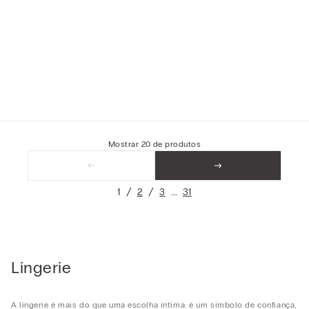
Mostrar
20
de
produtos
1
2
3
31
Lingerie
A lingerie é mais do que uma escolha íntima: é um símbolo de confiança,