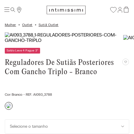
Mulher
Outlet
Sutiã Outlet
Saldo Leve 4 Pague 3
*
Reguladores De Sutiãs Posteriores
Com Gancho Triplo - Branco
Cor:
Branco
- REF.:
AI093_3788
Selecione o tamanho