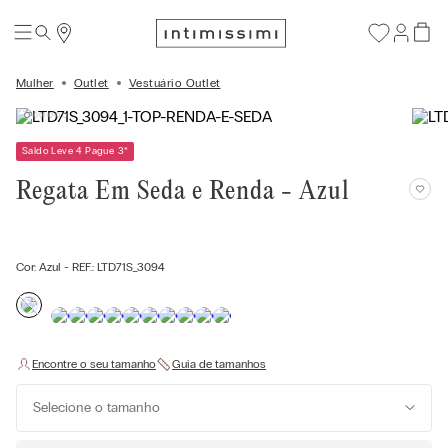
Mulher
Outlet
Vestuário Outlet
Saldo Leve 4 Pague 3
*
Regata Em Seda e Renda - Azul
Cor:
Azul
- REF.:
LTD71S_3094
Selecione o tamanho