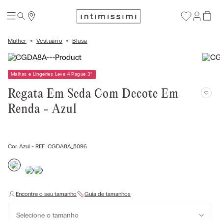
Mulher
Vestuário
Blusa
Malhas e Lingeries Leve 4 Pague 3
*
Regata Em Seda Com Decote Em
Renda - Azul
Cor:
Azul
- REF.:
CGDA8A_5096
Selecione o tamanho