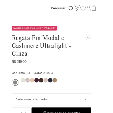
Pesquisar
Malhas e Lingeries Leve 4 Pague 3
*
Regata Em Modal e
Cashmere Ultralight -
Cinza
R$
219
,
00
Cor:
Cinza
- REF.:
CGD28A_456J
Selecione o tamanho
－
＋