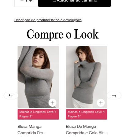
Adicionar ao carrinho
Descrição do produto
Envios e devoluções
Compre o Look
Malhas e Lingeries Leve 4
Malhas e Lingeries Leve 4
Cor selecionada
Cor selecionada
Pague 3
*
Pague 3
*
Cinza - 456j -
Cinza - 456j -
Blusa Manga
Blusa De Manga
Medium Grey
Medium Grey
Mel
Mel
Comprida Em
Comprida e Gola Alta