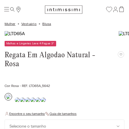
Mulher
Vestuário
Blusa
Malhas e Lingeries Leve 4 Pague 3
*
Regata Em Algodao Natural -
Rosa
Cor:
Rosa
- REF.:
LTD65A_5642
Selecione o tamanho