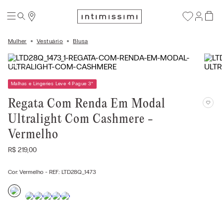
Mulher
Vestuário
Blusa
Malhas e Lingeries Leve 4 Pague 3
*
Regata Com Renda Em Modal
Ultralight Com Cashmere -
Vermelho
R$
219
,
00
Cor:
Vermelho
- REF.:
LTD28Q_1473