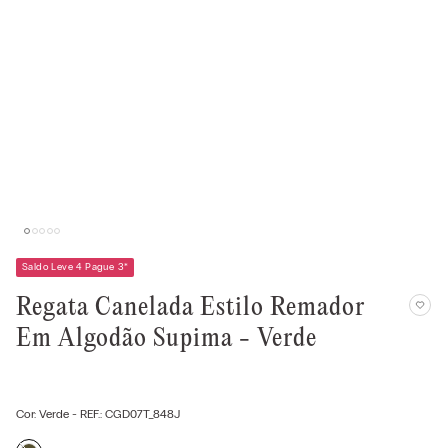
Saldo Leve 4 Pague 3
*
Regata Canelada Estilo Remador
Em Algodão Supima - Verde
Cor:
Verde
- REF.:
CGD07T_848J