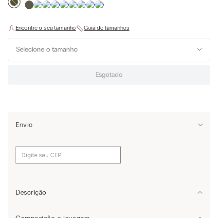
Selecione o tamanho
Esgotado
Envio
Descrição
Regata de alças estilo remador confeccionada em algodão supima