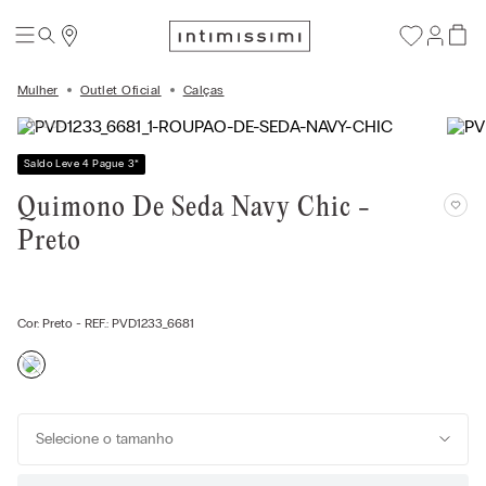
Mulher
Outlet Oficial
Calças
Saldo Leve 4 Pague 3
*
Quimono De Seda Navy Chic -
Preto
Cor:
Preto
- REF.:
PVD1233_6681
Selecione o tamanho