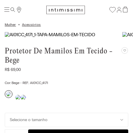
Mulher
Acessórios
Protetor De Mamilos Em Tecido -
Bege
R$
69
,
00
Cor:
Bege
- REF.:
AI01CC_417I
Selecione o tamanho