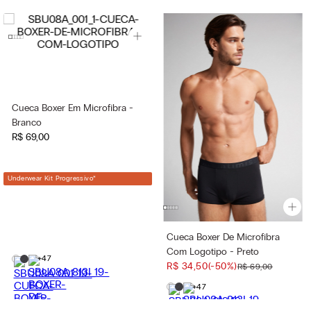
Cueca Boxer Em Microfibra -
Branco
R$
69
,
00
Underwear Kit Progressivo
*
Cueca Boxer De Microfibra
Com Logotipo - Preto
+47
R$
34
,
50
(-
50%
)
R$
69
,
00
+47