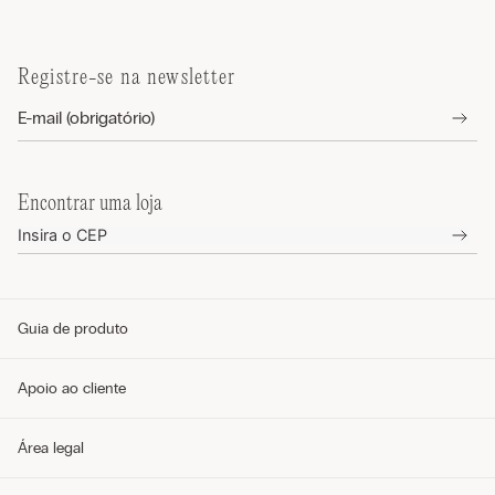
Registre-se na newsletter
Encontrar uma loja
Guia de produto
Guia de tamanhos
Apoio ao cliente
Guia de modelos
Guia de Tecidos
Cuidados com o produto
Telefone e WhatsApp (11) 4765-3745
Área legal
Envie um e-mail pelo formulário
Meus pedidos
Perguntas frequentes
Política de privacidade