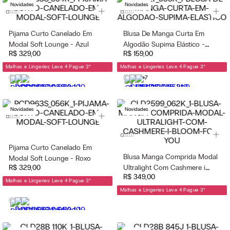
Novidades
Novidades
Pijama Curto Canelado Em
Blusa De Manga Curta Em
Modal Soft Lounge - Azul
Algodão Supima Elástico -
R$
329
,
00
R$
159
,
00
Roxo
Malhas e Lingeries Leve 4 Pague 3
*
Malhas e Lingeries Leve 4 Pague 3
*
+7
Novidades
Novidades
Pijama Curto Canelado Em
Blusa Manga Comprida Modal
Modal Soft Lounge - Roxo
R$
329
,
00
Ultralight Com Cashmere i
R$
349
,
00
Bloom For You - Rosa
Malhas e Lingeries Leve 4 Pague 3
*
Malhas e Lingeries Leve 4 Pague 3
*