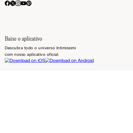
Baixe o aplicativo
Descubra todo o universo Intimissimi
com nosso aplicativo oficial.
Registre-se na newsletter
Relevância
Encontrar uma loja
Mais vendidos
Mais recentes