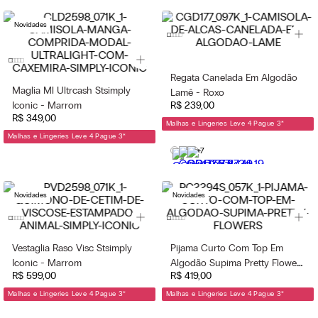
Novidades
Regata Canelada Em Algodão
Maglia Ml Ultrcash Stsimply
Lamê - Roxo
R$
239
,
00
Iconic - Marrom
R$
349
,
00
Malhas e Lingeries Leve 4 Pague 3
*
Malhas e Lingeries Leve 4 Pague 3
*
+7
Novidades
Novidades
Vestaglia Raso Visc Stsimply
Pijama Curto Com Top Em
Iconic - Marrom
Algodão Supima Pretty Flowers
R$
599
,
00
R$
419
,
00
- Rosa
Malhas e Lingeries Leve 4 Pague 3
*
Malhas e Lingeries Leve 4 Pague 3
*