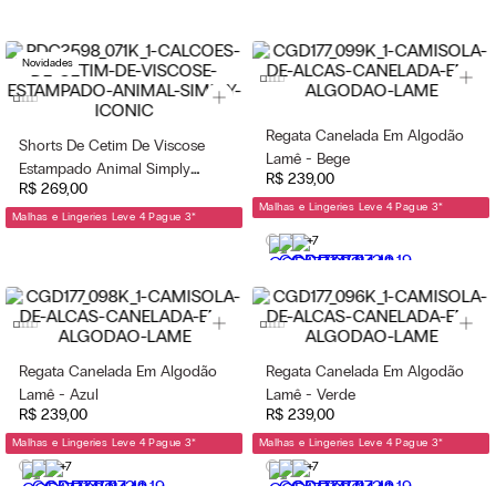
Novidades
Regata Canelada Em Algodão
Shorts De Cetim De Viscose
Lamê - Bege
Estampado Animal Simply
R$
239
,
00
R$
269
,
00
Iconic - Marrom
Malhas e Lingeries Leve 4 Pague 3
*
Malhas e Lingeries Leve 4 Pague 3
*
+7
Regata Canelada Em Algodão
Regata Canelada Em Algodão
Lamê - Azul
Lamê - Verde
R$
239
,
00
R$
239
,
00
Malhas e Lingeries Leve 4 Pague 3
*
Malhas e Lingeries Leve 4 Pague 3
*
+7
+7