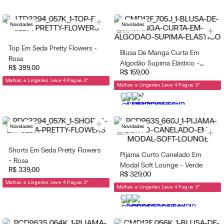
Novidades
Novidades
Top Em Seda Pretty Flowers -
Blusa De Manga Curta Em
Rosa
Algodão Supima Elástico -
R$
399
,
00
R$
159
,
00
Marrom
Malhas e Lingeries Leve 4 Pague 3
*
Malhas e Lingeries Leve 4 Pague 3
*
+7
Novidades
Novidades
Shorts Em Seda Pretty Flowers
Pijama Curto Canelado Em
- Rosa
Modal Soft Lounge - Verde
R$
339
,
00
R$
329
,
00
Malhas e Lingeries Leve 4 Pague 3
*
Malhas e Lingeries Leve 4 Pague 3
*