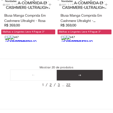
Novidades
Novidades
Blusa Manga Comprida Em
Blusa Manga Comprida Em
Cashmere Ultralight - Rosa
Cashmere Ultralight -
R$
359
,
00
R$
359
,
00
Vermelho
Malhas e Lingeries Leve 4 Pague 3
*
Malhas e Lingeries Leve 4 Pague 3
*
+47
+47
Mostrar
20
de
produtos
1
2
3
22