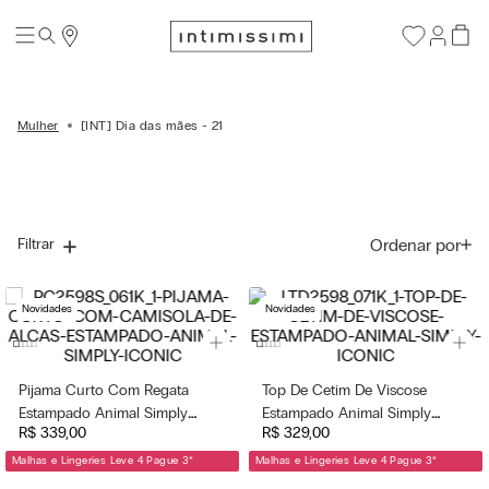
Mulher
[INT] Dia das mães - 21
Ordenar por
Filtrar
Novidades
Novidades
Pijama Curto Com Regata
Top De Cetim De Viscose
Estampado Animal Simply
Estampado Animal Simply
R$
339
,
00
R$
329
,
00
Iconic - Marrom
Iconic - Marrom
Malhas e Lingeries Leve 4 Pague 3
*
Malhas e Lingeries Leve 4 Pague 3
*