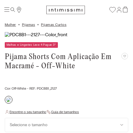
Mulher
Pijamas
Pijamas Curtos
Malhas e Lingeries Leve 4 Pague 3
*
Pijama Shorts Com Aplicação Em
Macramé - Off-White
Cor:
Off-White
- REF.:
PDC8B1_2127
Selecione o tamanho