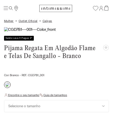
Mulher
Outlet Oficial
Calças
Saldo Leve 4 Pague 3
*
Pijama Regata Em Algodão Flame
e Telas De Sangallo - Branco
Cor:
Branco
- REF.:
CGD7B1_001
Selecione o tamanho