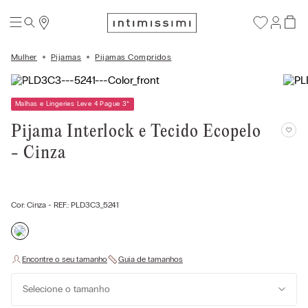
Mulher
Pijamas
Pijamas Compridos
Malhas e Lingeries Leve 4 Pague 3
*
Pijama Interlock e Tecido Ecopelo
- Cinza
Cor:
Cinza
- REF.:
PLD3C3_5241
Selecione o tamanho