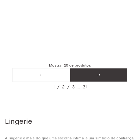
Mostrar
20
de
produtos
1
2
3
31
Lingerie
A lingerie é mais do que uma escolha íntima: é um símbolo de confiança,