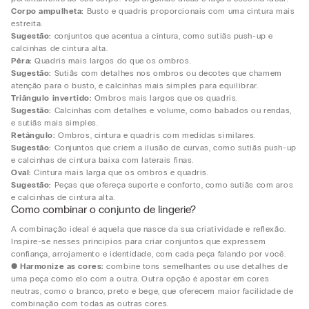
Corpo ampulheta:
Busto e quadris proporcionais com uma cintura mais
estreita.
Sugestão:
conjuntos que acentua a cintura, como sutiãs push-up e
calcinhas de cintura alta.
Pêra:
Quadris mais largos do que os ombros.
Sugestão:
Sutiãs com detalhes nos ombros ou decotes que chamem
atenção para o busto, e calcinhas mais simples para equilibrar.
Triângulo invertido:
Ombros mais largos que os quadris.
Sugestão:
Calcinhas com detalhes e volume, como babados ou rendas,
e sutiãs mais simples.
Retângulo:
Ombros, cintura e quadris com medidas similares.
Sugestão:
Conjuntos que criem a ilusão de curvas, como sutiãs push-up
e calcinhas de cintura baixa com laterais finas.
Oval:
Cintura mais larga que os ombros e quadris.
Sugestão:
Peças que ofereça suporte e conforto, como sutiãs com aros
e calcinhas de cintura alta.
Como combinar o conjunto de lingerie?
A combinação ideal é aquela que nasce da sua criatividade e reflexão.
Inspire-se nesses princípios para criar conjuntos que expressem
confiança, arrojamento e identidade, com cada peça falando por você.
●
Harmonize as cores:
combine tons semelhantes ou use detalhes de
uma peça como elo com a outra. Outra opção é apostar em cores
neutras, como o branco, preto e bege, que oferecem maior facilidade de
combinação com todas as outras cores.