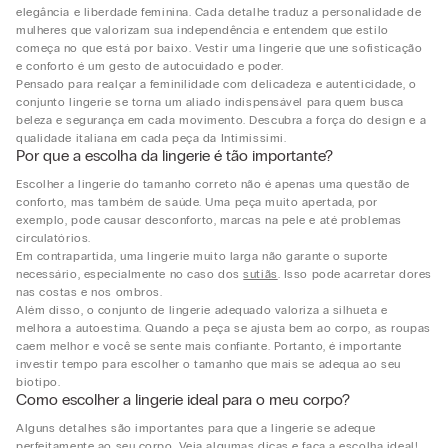
elegância e liberdade feminina. Cada detalhe traduz a personalidade de
mulheres que valorizam sua independência e entendem que estilo
começa no que está por baixo. Vestir uma lingerie que une sofisticação
e conforto é um gesto de autocuidado e poder.
Pensado para realçar a feminilidade com delicadeza e autenticidade, o
conjunto lingerie se torna um aliado indispensável para quem busca
beleza e segurança em cada movimento. Descubra a força do design e a
qualidade italiana em cada peça da Intimissimi.
Por que a escolha da lingerie é tão importante?
Escolher a lingerie do tamanho correto não é apenas uma questão de
conforto, mas também de saúde. Uma peça muito apertada, por
exemplo, pode causar desconforto, marcas na pele e até problemas
circulatórios.
Em contrapartida, uma lingerie muito larga não garante o suporte
necessário, especialmente no caso dos
sutiãs
. Isso pode acarretar dores
nas costas e nos ombros.
Além disso, o conjunto de lingerie adequado valoriza a silhueta e
melhora a autoestima. Quando a peça se ajusta bem ao corpo, as roupas
caem melhor e você se sente mais confiante. Portanto, é importante
investir tempo para escolher o tamanho que mais se adequa ao seu
biotipo.
Como escolher a lingerie ideal para o meu corpo?
Alguns detalhes são importantes para que a lingerie se adeque
perfeitamente ao seu corpo. Veja algumas dicas e faça a escolha ideal!