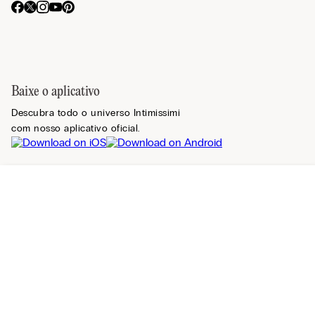
Baixe o aplicativo
Descubra todo o universo Intimissimi
com nosso aplicativo oficial.
Registre-se na newsletter
Relevância
Encontrar uma loja
Mais vendidos
Mais recentes