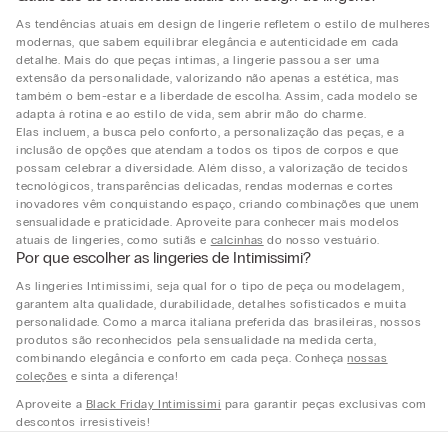
As tendências atuais em design de lingerie refletem o estilo de mulheres
modernas, que sabem equilibrar elegância e autenticidade em cada
detalhe. Mais do que peças íntimas, a lingerie passou a ser uma
extensão da personalidade, valorizando não apenas a estética, mas
também o bem-estar e a liberdade de escolha. Assim, cada modelo se
adapta à rotina e ao estilo de vida, sem abrir mão do charme.
Elas incluem, a busca pelo conforto, a personalização das peças, e a
inclusão de opções que atendam a todos os tipos de corpos e que
possam celebrar a diversidade. Além disso, a valorização de tecidos
tecnológicos, transparências delicadas, rendas modernas e cortes
inovadores vêm conquistando espaço, criando combinações que unem
sensualidade e praticidade. Aproveite para conhecer mais modelos
atuais de lingeries, como sutiãs e
calcinhas
do nosso vestuário.
Por que escolher as lingeries de Intimissimi?
As lingeries Intimissimi, seja qual for o tipo de peça ou modelagem,
garantem alta qualidade, durabilidade, detalhes sofisticados e muita
personalidade. Como a marca italiana preferida das brasileiras, nossos
produtos são reconhecidos pela sensualidade na medida certa,
combinando elegância e conforto em cada peça. Conheça
nossas
coleções
e sinta a diferença!
Aproveite a
Black Friday Intimissimi
para garantir peças exclusivas com
descontos irresistíveis!