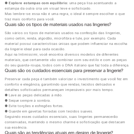
●
Explore estampas com equilíbrio:
uma peça lisa acentuando a
estampa da outra cria um visual leve e sofisticado.
Mas lembre-se: essa não é uma regra, o ideal é sempre escolher o que
traz mais conforto para você.
Quais são os tipos de materiais usados nas lingeries?
São vários os tipos de materiais usados na confecção das lingeries,
como cetim, renda, algodão, microfibra e tule, por exemplo. Cada
material possui características únicas que podem influenciar na escolha
da lingerie ideal para cada ocasião.
Aqui na Intimissimi, você encontra diversos modelos de diferentes
materiais, que certamente vão combinar com seu estilo e com as peças
do seu guarda-roupa, todos com o DNA italiano que faz toda a diferença.
Quais são os cuidados essenciais para preservar a lingerie?
Preservar cada peça é também valorizar o investimento que você fez em
conforto e elegância, garantindo que rendas, tecidos delicados e
detalhes sofisticados permaneçam impecáveis por mais tempo.
● Lave as peças delicadas à mão.
● Seque sempre à sombra.
● Evite torções e esfregões fortes.
● Guarde em gavetas forradas com tecidos suaves.
Seguindo esses cuidados essenciais, suas lingeries permanecerão
conservadas, mantendo o mesmo charme e sofisticação que destacam
sua essência.
Quais são as tendências atuais em design de lingerie?