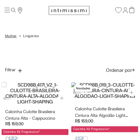
Mulher
Lingeries
Ordenar por
Filtrar
Novidades
Calcinha Culotte Brasileira
Calcinha Culotte Brasileira
Cintura Alta Algodão Light
Cintura Alta - Cappuccino
R$
159
,
00
Shaping - Preto
R$
159
,
00
Calcinha Kit Progressivo
*
Calcinha Kit Progressivo
*