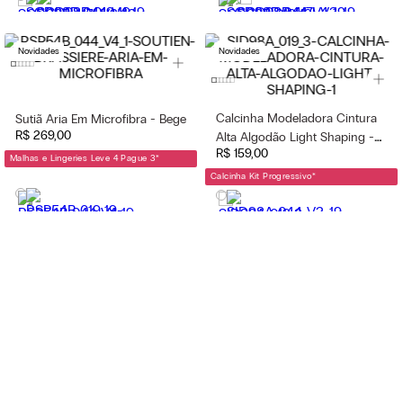
Novidades
Novidades
Calcinha Modeladora Cintura
Sutiã Aria Em Microfibra - Bege
R$
269
,
00
Alta Algodão Light Shaping -
R$
159
,
00
Preto
Malhas e Lingeries Leve 4 Pague 3
*
Calcinha Kit Progressivo
*