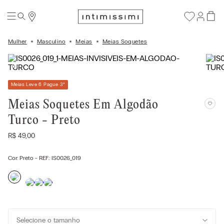
Mulher
Masculino
Meias
Meias Soquetes
Meias Leve 6 Pague 3
*
Meias Soquetes Em Algodão
Turco - Preto
R$
49
,
00
Cor:
Preto
- REF.:
IS0026_019
Selecione o tamanho