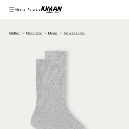
Menu
Para ele:
Mulher
Masculino
Meias
Meias Curtas