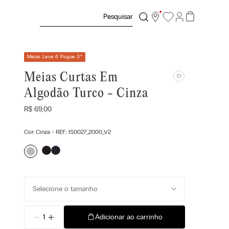
Pesquisar
Meias Leve 6 Pague 3
*
Meias Curtas Em
Algodão Turco - Cinza
R$
69
,
00
Cor:
Cinza
- REF.:
IS0027_2000_V2
Selecione o tamanho
－
＋
Adicionar ao carrinho