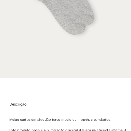
Descrição
Meias curtas em algodão turco macio com punhos canelados.
Este produto possui a numeração original italiana na etiqueta interna. A