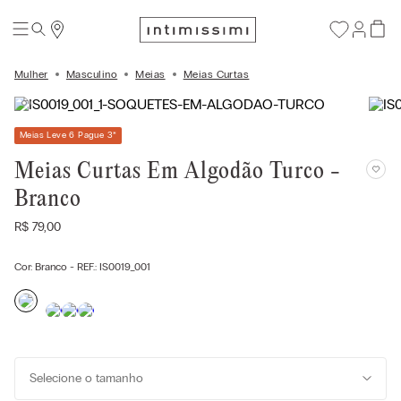
Mulher
Masculino
Meias
Meias Curtas
Meias Leve 6 Pague 3
*
Meias Curtas Em Algodão Turco -
Branco
R$
79
,
00
Cor:
Branco
- REF.:
IS0019_001
Selecione o tamanho