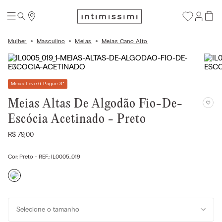
Mulher
Masculino
Meias
Meias Cano Alto
Meias Leve 6 Pague 3
*
Meias Altas De Algodão Fio-De-
Escócia Acetinado - Preto
R$
79
,
00
Cor:
Preto
- REF.:
IL0005_019
Selecione o tamanho