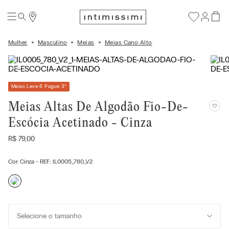
Mulher
Masculino
Meias
Meias Cano Alto
Meias Leve 6 Pague 3
*
Meias Altas De Algodão Fio-De-
Escócia Acetinado - Cinza
R$
79
,
00
Cor:
Cinza
- REF.:
IL0005_780_V2
Selecione o tamanho