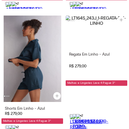
+2
+2
Regata Em Linho - Azul
R$
279
,
00
Malhas e Lingeries Leve 4 Pague 3
*
Shorts Em Linho - Azul
R$
279
,
00
+2
Malhas e Lingeries Leve 4 Pague 3
*
+2