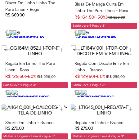
Blazer Em Linho Linho The
Blusa De Manga Curta Em
Pure Linen - Bege
Linho The Pure Linen - Rosa
R$
669
,
00
R$
164
,
50
(-
50%
)
R$
329
,
00
Saldo Leve 4 Pague 3
*
+2
+2
Regata Em Linho The Pure
Regata Com Decote Em v Em
Linen - Rosa
Linho - Branco
R$
129
,
50
(-
50%
)
R$
129
,
50
(-
50%
)
R$
259
,
00
R$
259
,
00
Saldo Leve 4 Pague 3
*
Saldo Leve 4 Pague 3
*
Shorts Em Linho - Branco
Regata Em Linho - Branco
R$
279
,
00
R$
279
,
00
Malhas e Lingeries Leve 4 Pague 3
*
Malhas e Lingeries Leve 4 Pague 3
*