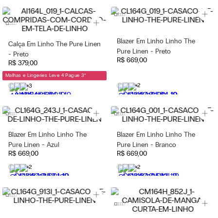
Blazer Em Linho Linho The
Calça Em Linho The Pure Linen
Pure Linen - Preto
- Preto
R$
669
,
00
R$
379
,
00
Malhas e Lingeries Leve 4 Pague 3
*
+2
+3
Blazer Em Linho Linho The
Blazer Em Linho Linho The
Pure Linen - Azul
Pure Linen - Branco
R$
669
,
00
R$
669
,
00
+2
+2