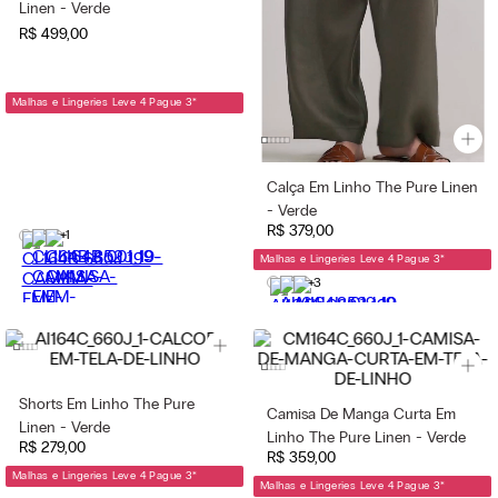
Linen - Verde
R$
499
,
00
Malhas e Lingeries Leve 4 Pague 3
*
Calça Em Linho The Pure Linen
- Verde
R$
379
,
00
+1
Malhas e Lingeries Leve 4 Pague 3
*
+3
Shorts Em Linho The Pure
Camisa De Manga Curta Em
Linen - Verde
Linho The Pure Linen - Verde
R$
279
,
00
R$
359
,
00
Malhas e Lingeries Leve 4 Pague 3
*
Malhas e Lingeries Leve 4 Pague 3
*