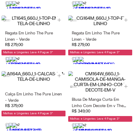
+2
+2
Regata Em Linho The Pure
Regata Em Linho The Pure
Linen - Verde
Linen - Verde
R$
279
,
00
R$
279
,
00
Malhas e Lingeries Leve 4 Pague 3
*
Malhas e Lingeries Leve 4 Pague 3
*
+2
Calça Em Linho The Pure Linen
Blusa De Manga Curta Em
- Verde
R$
379
,
00
Linho Com Decote Em v The
R$
349
,
00
Pure Linen - Verde
Malhas e Lingeries Leve 4 Pague 3
*
Malhas e Lingeries Leve 4 Pague 3
*
+2
+2