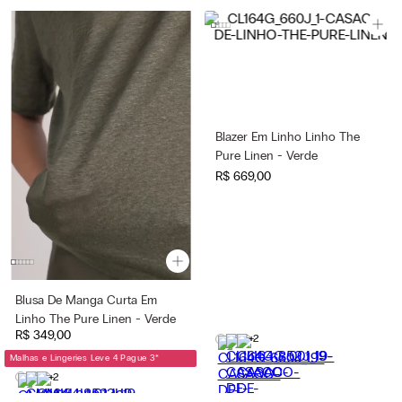
Blazer Em Linho Linho The
Pure Linen - Verde
R$
669
,
00
Blusa De Manga Curta Em
Linho The Pure Linen - Verde
R$
349
,
00
+2
Malhas e Lingeries Leve 4 Pague 3
*
+2