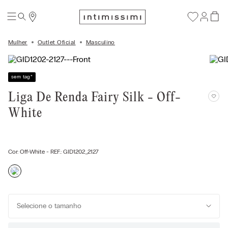
Mulher
Outlet Oficial
Masculino
sem tag
*
Liga De Renda Fairy Silk - Off-
White
Cor:
Off-White
- REF.:
GID1202_2127
Selecione o tamanho