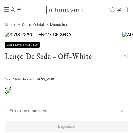
Mulher
Outlet Oficial
Masculino
Saldo Leve 4 Pague 3
*
Lenço De Seda - Off-White
Cor:
Off-White
- REF.:
AI71S_2280
Selecione o tamanho
Esgotado