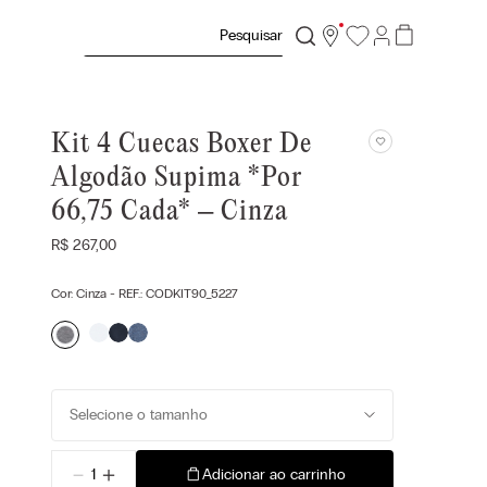
Pesquisar
Kit 4 Cuecas Boxer De
Algodão Supima *Por
66,75 Cada* – Cinza
R$
267
,
00
Cor:
Cinza
- REF.:
CODKIT90_5227
Selecione o tamanho
－
＋
Adicionar ao carrinho