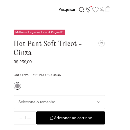
Pesquisar
Malhas e Lingeries Leve 4 Pague 3
*
Hot Pant Soft Tricot -
Cinza
R$
259
,
00
Cor:
Cinza
- REF.:
PDC960_043K
Selecione o tamanho
－
＋
Adicionar ao carrinho