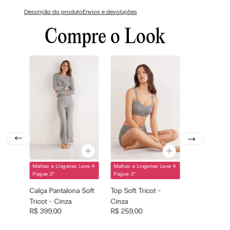
Descrição do produto
Envios e devoluções
Compre o Look
Malhas e Lingeries Leve 4
Malhas e Lingeries Leve 4
Cor selecionada
Cor selecionada
Pague 3
*
Pague 3
*
Cinza - 043k -
Cinza - 043k -
Sweater Grey
Calça Pantalona Soft
Top Soft Tricot -
Sweater Grey
Mel.
Mel.
Tricot - Cinza
Cinza
Tamanho
Tamanho
R$
399
,
00
R$
259
,
00
—
—
selecionado
selecionado