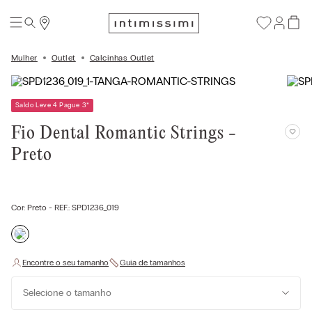
Mulher
Outlet
Calcinhas Outlet
Saldo Leve 4 Pague 3
*
Fio Dental Romantic Strings -
Preto
Cor:
Preto
- REF.:
SPD1236_019
Selecione o tamanho