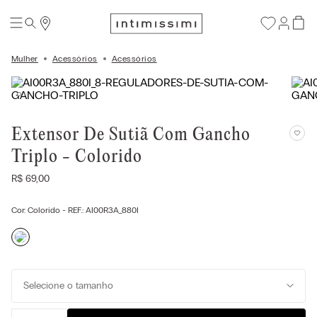
Mulher
Acessórios
Acessórios
Extensor De Sutiã Com Gancho
Triplo - Colorido
R$
69
,
00
Cor:
Colorido
- REF.:
AI00R3A_880I
Selecione o tamanho