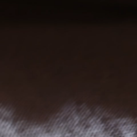
P
M
G
40
44