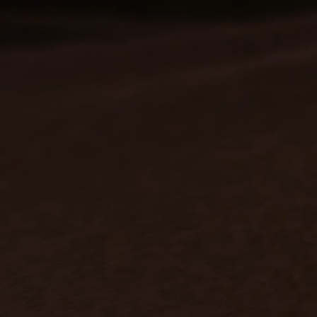
P
M
G
B
42C
GG
E
44B
EG
44E
C
46D
50B
B