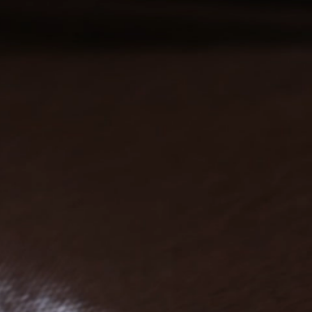
42B
42C
42
B
40B
B
44C
46B
42D
42
44C
44D
46B
46
48B
48C
50C
52