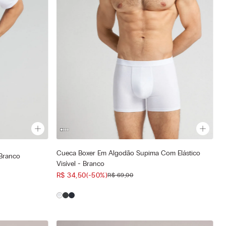
Cueca Boxer Em Algodão Supima Com Elástico
Cor selecionada
Branco
Branco - 001 - Bianco
Visível - Branco
—
Tamanho selecionado
R$
34
,
50
(-
50%
)
R$
69
,
00
G
GG
G