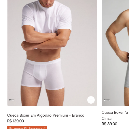
Cueca Boxer "a 
Cor selecionada
Cor selecionad
Cueca Boxer Em Algodão Premium - Branco
Cinza
Branco - 001 - Bianco
Cinza - 031
R$
139
,
00
R$
89
,
00
—
Tamanho selecionado
Tamanho selec
Underwear Kit Progressivo
*