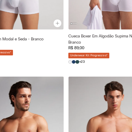
Cueca Boxer Em Algodão Supima Na
a
Cor selecionada
 Modal e Seda - Branco
Branco
1 - Bianco
Branco - 001 - Bianco
R$
89
,
00
—
—
ionado
Tamanho selecionado
ressivo
*
Underwear Kit Progressivo
*
M
G
P
M
+23
GG
EG