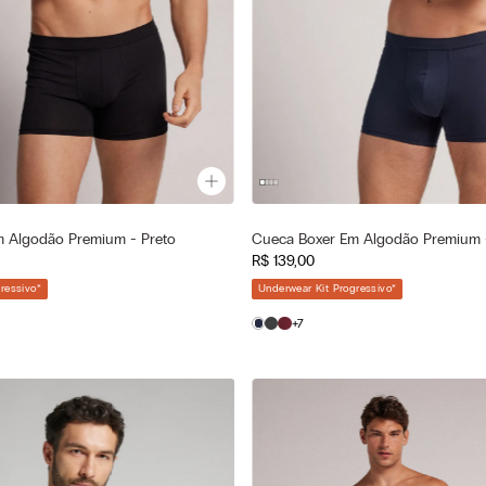
a
Cor selecionada
 Algodão Premium - Preto
Cueca Boxer Em Algodão Premium 
 - Nero
Azul - 490j - Blu Navy
R$
139
,
00
—
—
ionado
Tamanho selecionado
ressivo
*
Underwear Kit Progressivo
*
M
G
P
M
+7
GG