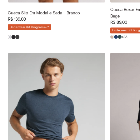
Cueca Boxer Em
Cor selecionad
Cor selecionada
Cueca Slip Em Modal e Seda - Branco
Bege
Bege - 713j
Branco - 001 - Bianco
R$
139
,
00
R$
89
,
00
—
Tamanho selec
Tamanho selecionado
Underwear Kit Progressivo
*
Underwear Kit Prog
P
P
M
G
+23
GG
GG
EG