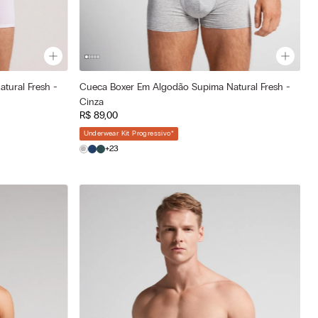
tural Fresh -
Cueca Boxer Em Algodão Supima Natural Fresh -
Cor selecionada
Cinza
Cinza - 031 - Grigio Mel.Chiaro
R$
89
,
00
—
Tamanho selecionado
Underwear Kit Progressivo
*
P
GG
EG
G
+23