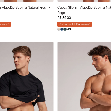
 Algodão Supima Natural Fresh -
Cueca Slip Em Algodão Supima Natu
a
Cor selecionada
Bege
 - Skin
Bege - 713j - Skin
R$
89
,
00
—
—
ionado
Tamanho selecionado
ressivo
*
Underwear Kit Progressivo
*
M
G
P
M
+13
GG