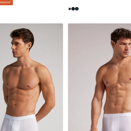
ressivo
*
M
G
M
G
EG
EG