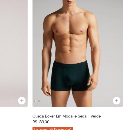
Cor selecionada
Cueca Boxer Em Modal e Seda - Verde
Verde - 132j - Verde Scuro
R$
139
,
00
—
Tamanho selecionado
Underwear Kit Progressivo
*