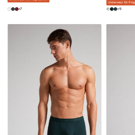
Underwear Kit Prog
P
M
G
P
+7
+9
GG
GG