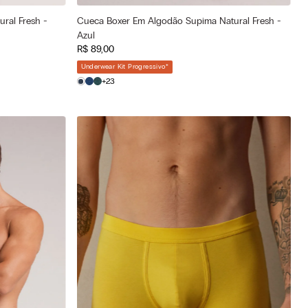
ral Fresh -
Cueca Boxer Em Algodão Supima Natural Fresh -
Cor selecionada
Azul
Azul - 3120 - Blu Ink Mel.
R$
89
,
00
—
Tamanho selecionado
Underwear Kit Progressivo
*
GG
G
+23