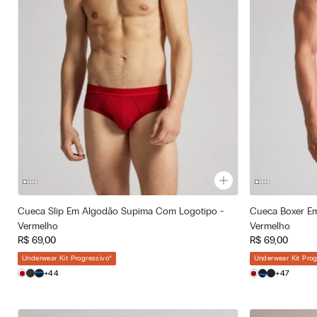
Cueca Slip Em Algodão Supima Com Logotipo -
Cueca Boxer E
Cor selecionada
Cor selecionad
Vermelho
Vermelho
Vermelho - 5222 - Rosso Intenso/Rosso
Vermelho -
R$
69
,
00
R$
69
,
00
—
Tamanho selecionado
Tamanho selec
Underwear Kit Progressivo
*
Underwear Kit Prog
P
G
GG
P
+44
+47
GG