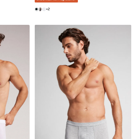
GG
P
M
G
+2
GG