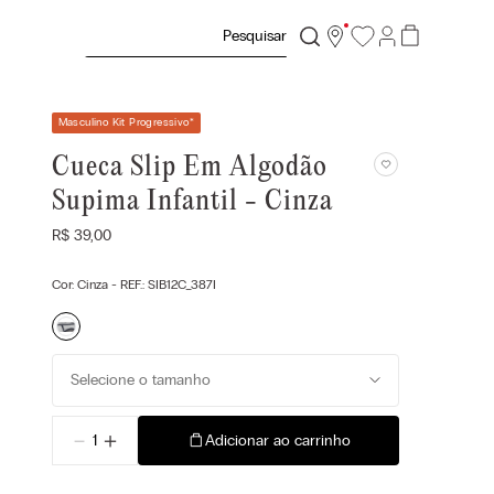
Pesquisar
Masculino Kit Progressivo
*
Cueca Slip Em Algodão
Supima Infantil - Cinza
R$
39
,
00
Cor:
Cinza
- REF.:
SIB12C_387I
Selecione o tamanho
－
＋
Adicionar ao carrinho