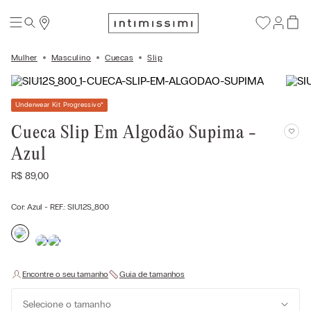
Mulher
Masculino
Cuecas
Slip
Underwear Kit Progressivo
*
Cueca Slip Em Algodão Supima -
Azul
R$
89
,
00
Cor:
Azul
- REF.:
SIU12S_800
Selecione o tamanho